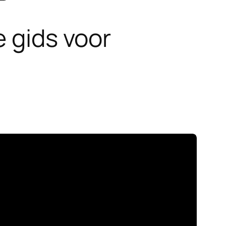
e gids voor