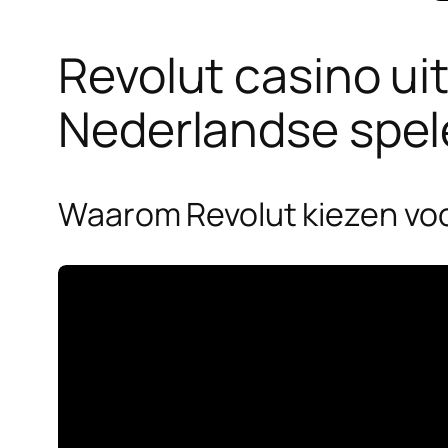
Revolut casino uit
Nederlandse spel
Waarom Revolut kiezen voo