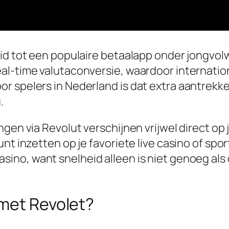
eid tot een populaire betaalapp onder jongvo
al‑time valutaconversie, waardoor internatio
 spelers in Nederland is dat extra aantrekkel
.
ngen via Revolut verschijnen vrijwel direct op
nt inzetten op je favoriete live casino of spor
asino, want snelheid alleen is niet genoeg als
 met Revolet?