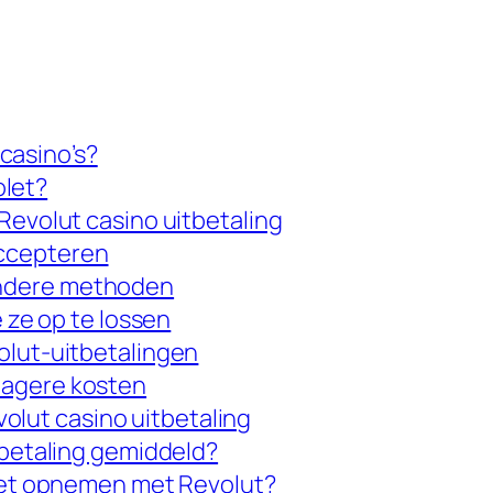
casino’s?
olet?
evolut casino uitbetaling
accepteren
 andere methoden
ze op te lossen
evolut‑uitbetalingen
 lagere kosten
olut casino uitbetaling
tbetaling gemiddeld?
het opnemen met Revolut?