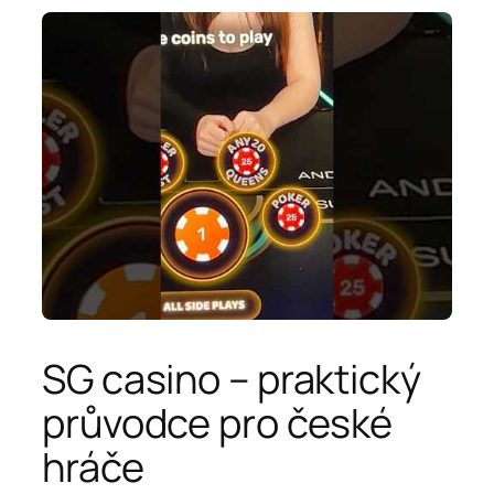
SG casino – praktický
průvodce pro české
hráče