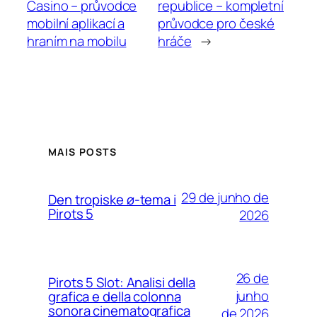
Casino – průvodce
republice – kompletní
mobilní aplikací a
průvodce pro české
hraním na mobilu
hráče
→
MAIS POSTS
29 de junho de
Den tropiske ø-tema i
Pirots 5
2026
26 de
Pirots 5 Slot: Analisi della
junho
grafica e della colonna
sonora cinematografica
de 2026