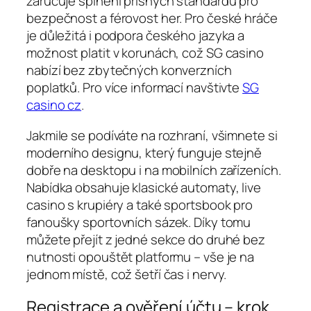
zaručuje splnění přísných standardů pro
bezpečnost a férovost her. Pro české hráče
je důležitá i podpora českého jazyka a
možnost platit v korunách, což SG casino
nabízí bez zbytečných konverzních
poplatků. Pro více informací navštivte
SG
casino cz
.
Jakmile se podíváte na rozhraní, všimnete si
moderního designu, který funguje stejně
dobře na desktopu i na mobilních zařízeních.
Nabídka obsahuje klasické automaty, live
casino s krupiéry a také sportsbook pro
fanoušky sportovních sázek. Díky tomu
můžete přejít z jedné sekce do druhé bez
nutnosti opouštět platformu – vše je na
jednom místě, což šetří čas i nervy.
Registrace a ověření účtu – krok