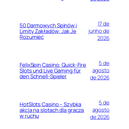
17 de
50 Darmowych Spinów i
junho de
Limity Zakładów: Jak Je
Rozumieć
2026
5 de
FelixSpin Casino: Quick‑Fire
agosto
Slots und Live Gaming für
den Schnell‑Spieler
de 2026
5 de
HotSlots Casino – Szybka
agosto
akcja na slotach dla gracza
w ruchu
de 2026