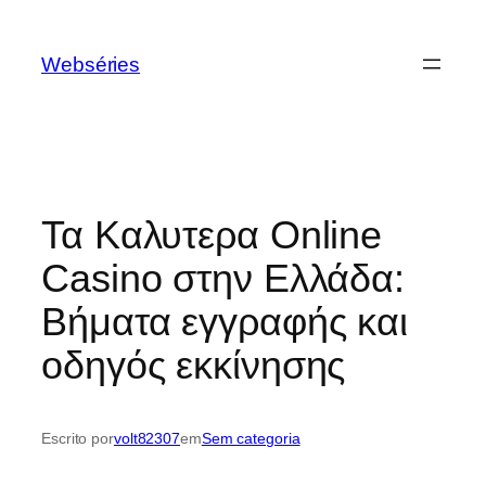
Webséries
Τα Καλυτερα Online
Casino στην Ελλάδα:
Βήματα εγγραφής και
οδηγός εκκίνησης
Escrito por
volt82307
em
Sem categoria