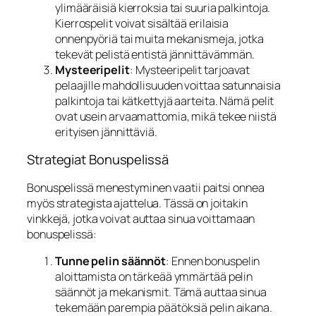
ylimääräisiä kierroksia tai suuria palkintoja.
Kierrospelit voivat sisältää erilaisia
onnenpyöriä tai muita mekanismeja, jotka
tekevät pelistä entistä jännittävämmän.
Mysteeripelit
: Mysteeripelit tarjoavat
pelaajille mahdollisuuden voittaa satunnaisia
palkintoja tai kätkettyjä aarteita. Nämä pelit
ovat usein arvaamattomia, mikä tekee niistä
erityisen jännittäviä.
Strategiat Bonuspelissä
Bonuspelissä menestyminen vaatii paitsi onnea
myös strategista ajattelua. Tässä on joitakin
vinkkejä, jotka voivat auttaa sinua voittamaan
bonuspelissä:
Tunne pelin säännöt
: Ennen bonuspelin
aloittamista on tärkeää ymmärtää pelin
säännöt ja mekanismit. Tämä auttaa sinua
tekemään parempia päätöksiä pelin aikana.