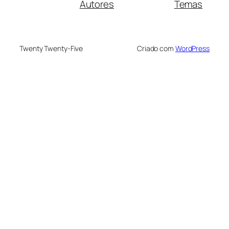
Autores
Temas
Twenty Twenty-Five
Criado com
WordPress