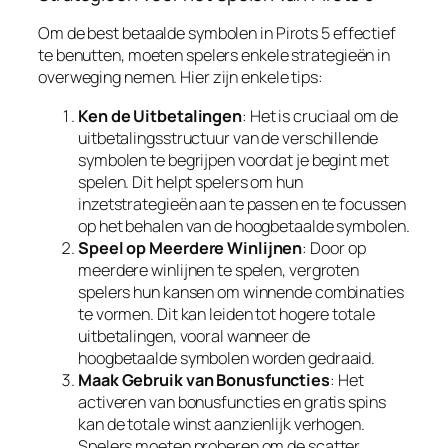
Om de best betaalde symbolen in Pirots 5 effectief
te benutten, moeten spelers enkele strategieën in
overweging nemen. Hier zijn enkele tips:
Ken de Uitbetalingen
: Het is cruciaal om de
uitbetalingsstructuur van de verschillende
symbolen te begrijpen voordat je begint met
spelen. Dit helpt spelers om hun
inzetstrategieën aan te passen en te focussen
op het behalen van de hoogbetaalde symbolen.
Speel op Meerdere Winlijnen
: Door op
meerdere winlijnen te spelen, vergroten
spelers hun kansen om winnende combinaties
te vormen. Dit kan leiden tot hogere totale
uitbetalingen, vooral wanneer de
hoogbetaalde symbolen worden gedraaid.
Maak Gebruik van Bonusfuncties
: Het
activeren van bonusfuncties en gratis spins
kan de totale winst aanzienlijk verhogen.
Spelers moeten proberen om de scatter