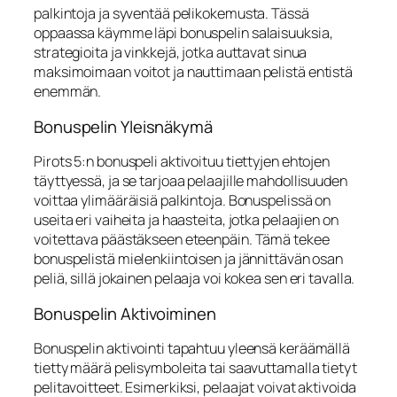
palkintoja ja syventää pelikokemusta. Tässä
oppaassa käymme läpi bonuspelin salaisuuksia,
strategioita ja vinkkejä, jotka auttavat sinua
maksimoimaan voitot ja nauttimaan pelistä entistä
enemmän.
Bonuspelin Yleisnäkymä
Pirots 5:n bonuspeli aktivoituu tiettyjen ehtojen
täyttyessä, ja se tarjoaa pelaajille mahdollisuuden
voittaa ylimääräisiä palkintoja. Bonuspelissä on
useita eri vaiheita ja haasteita, jotka pelaajien on
voitettava päästäkseen eteenpäin. Tämä tekee
bonuspelistä mielenkiintoisen ja jännittävän osan
peliä, sillä jokainen pelaaja voi kokea sen eri tavalla.
Bonuspelin Aktivoiminen
Bonuspelin aktivointi tapahtuu yleensä keräämällä
tietty määrä pelisymboleita tai saavuttamalla tietyt
pelitavoitteet. Esimerkiksi, pelaajat voivat aktivoida