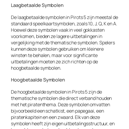
Laagbetaalde Symbolen
De laagbetaalde symbolen in Pirots 5 zijn meestal de
standaard speelkaartsymbolen, zoals 10, J, Q, K en A.
Hoewel deze symbolen vaak in veel gokkasten
voorkomen, bieden ze lagere uitbetalingen in
vergelijking met de thematische symbolen. Spelers
kunnen deze symbolen gebruiken om kleinere
winsten te behalen, maar voor significante
uitbetalingen moeten ze zich richten op de
hoogbetaalde symbolen.
Hoogbetaalde Symbolen
De hoogbetaalde symbolen in Pirots 5 zijn de
thematische symbolen die direct verband houden
met het piratenthema. Deze symbolen omvatten
bijvoorbeeld een schatkist, een papegaai, een
piratenkapitein en een zwaard. Elk van deze
symbolen heeft zijn eigen uitbetalingsstructuur, en