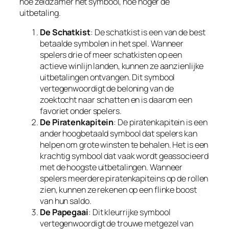
hoe zeldzamer het symbool, hoe hoger de
uitbetaling.
De Schatkist
: De schatkist is een van de best
betaalde symbolen in het spel. Wanneer
spelers drie of meer schatkisten op een
actieve winlijn landen, kunnen ze aanzienlijke
uitbetalingen ontvangen. Dit symbool
vertegenwoordigt de beloning van de
zoektocht naar schatten en is daarom een
favoriet onder spelers.
De Piratenkapitein
: De piratenkapitein is een
ander hoogbetaald symbool dat spelers kan
helpen om grote winsten te behalen. Het is een
krachtig symbool dat vaak wordt geassocieerd
met de hoogste uitbetalingen. Wanneer
spelers meerdere piratenkapiteins op de rollen
zien, kunnen ze rekenen op een flinke boost
van hun saldo.
De Papegaai
: Dit kleurrijke symbool
vertegenwoordigt de trouwe metgezel van