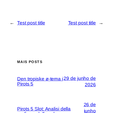
←
Test post title
Test post title
→
MAIS POSTS
29 de junho de
Den tropiske ø-tema i
Pirots 5
2026
26 de
Pirots 5 Slot: Analisi della