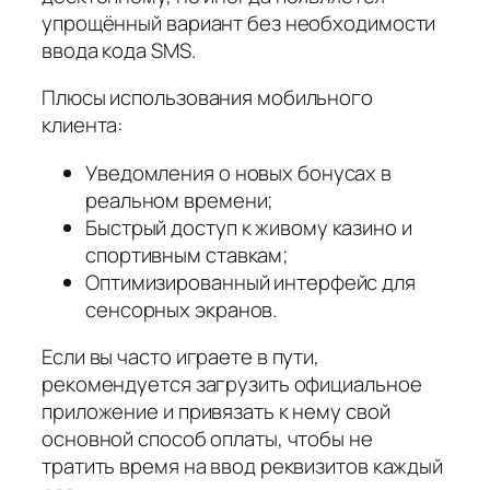
упрощённый вариант без необходимости
ввода кода SMS.
Плюсы использования мобильного
клиента:
Уведомления о новых бонусах в
реальном времени;
Быстрый доступ к живому казино и
спортивным ставкам;
Оптимизированный интерфейс для
сенсорных экранов.
Если вы часто играете в пути,
рекомендуется загрузить официальное
приложение и привязать к нему свой
основной способ оплаты, чтобы не
тратить время на ввод реквизитов каждый