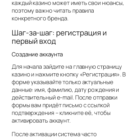
каждый казино может иметь свои нюансы,
поэтому важно читать правила
конкретного бренда.
Шаг‑за‑шаг: регистрация и
первый вход
Создание аккаунта
Для начала зайдите на главную страницу
казино и нажмите кнопку «Регистрация». В
форме указывайте только актуальные
данные: имя, фамилию, дату рождения и
действительный e‑mail. После отправки
формы вам придёт письмо с ссылкой
подтверждения – кликните её, чтобы
активировать аккаунт.
После активации система часто