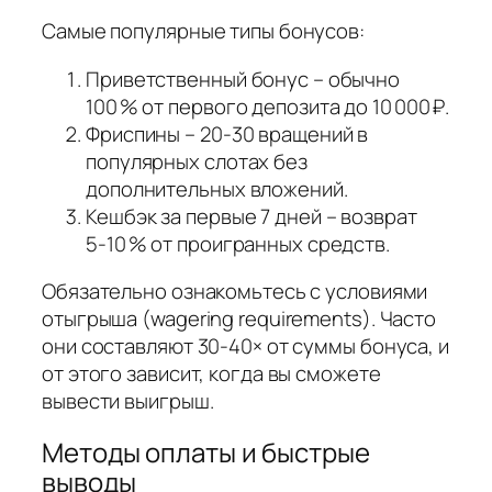
Самые популярные типы бонусов:
Приветственный бонус – обычно
100 % от первого депозита до 10 000 ₽.
Фриспины – 20‑30 вращений в
популярных слотах без
дополнительных вложений.
Кешбэк за первые 7 дней – возврат
5‑10 % от проигранных средств.
Обязательно ознакомьтесь с условиями
отыгрыша (wagering requirements). Часто
они составляют 30‑40× от суммы бонуса, и
от этого зависит, когда вы сможете
вывести выигрыш.
Методы оплаты и быстрые
выводы