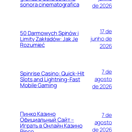
sonora cinematografica
de 2026
17 de
50 Darmowych Spinów i
junho de
Limity Zakładów: Jak Je
Rozumieć
2026
7 de
Spinrise Casino: Quick‑Hit
agosto
Slots and Lightning‑Fast
Mobile Gaming
de 2026
Пинко Казино
7 de
Официальный Сайт –
agosto
Играть в Онлайн Казино
de 2026
Pinco