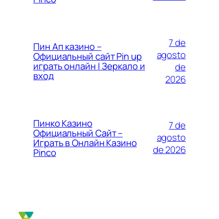
7 de
Пин Ап казино –
agosto
Официальный сайт Pin up
играть онлайн | Зеркало и
de
вход
2026
Пинко Казино
7 de
Официальный Сайт –
agosto
Играть в Онлайн Казино
de 2026
Pinco