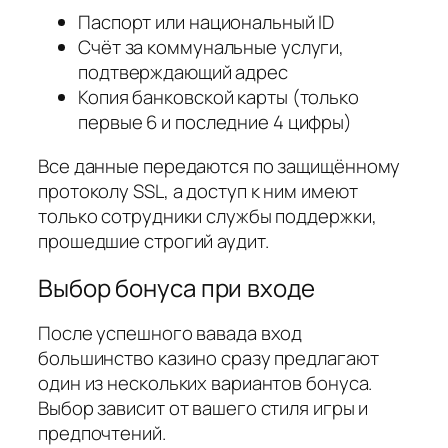
Паспорт или национальный ID
Счёт за коммунальные услуги,
подтверждающий адрес
Копия банковской карты (только
первые 6 и последние 4 цифры)
Все данные передаются по защищённому
протоколу SSL, а доступ к ним имеют
только сотрудники службы поддержки,
прошедшие строгий аудит.
Выбор бонуса при входе
После успешного вавада вход
большинство казино сразу предлагают
один из нескольких вариантов бонуса.
Выбор зависит от вашего стиля игры и
предпочтений.