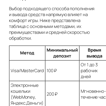
Выбор подходящего способа пополнения
и вывода средств напрямую влияет на
комфорт игры. Ниже представлена
таблица с основными методами, их
преимуществами и средней скоростью
обработки.
Минимальный
Время
Метод
депозит
вывода
От 1 до 3
Visa/MasterCard
100 ₽
рабочих
дней
Электронные
кошельки
Мгновенно‑
200 ₽
(WebMoney,
течение час
Яндекс.Деньги)