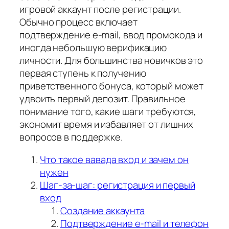
игровой аккаунт после регистрации.
Обычно процесс включает
подтверждение e‑mail, ввод промокода и
иногда небольшую верификацию
личности. Для большинства новичков это
первая ступень к получению
приветственного бонуса, который может
удвоить первый депозит. Правильное
понимание того, какие шаги требуются,
экономит время и избавляет от лишних
вопросов в поддержке.
Что такое вавада вход и зачем он
нужен
Шаг‑за‑шаг: регистрация и первый
вход
Создание аккаунта
Подтверждение e‑mail и телефон