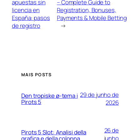
apuestas sin
– Complete Guide to
licencia en
Registration, Bonuses,
España: pasos
Payments & Mobile Betting
de registro
→
MAIS POSTS
29 de junho de
Den tropiske ø-tema i
Pirots 5
2026
26 de
Pirots 5 Slot: Analisi della
junho
grafica e della colonna