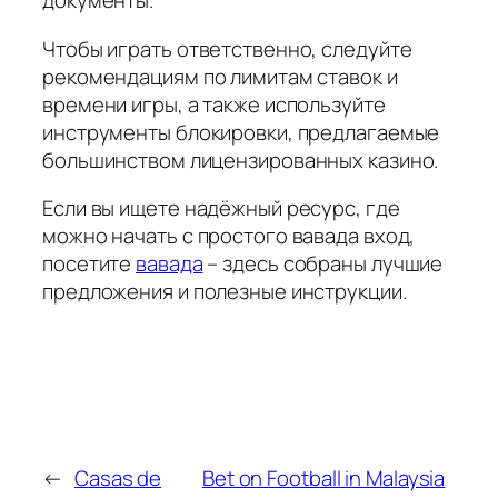
документы.
Чтобы играть ответственно, следуйте
рекомендациям по лимитам ставок и
времени игры, а также используйте
инструменты блокировки, предлагаемые
большинством лицензированных казино.
Если вы ищете надёжный ресурс, где
можно начать с простого вавада вход,
посетите
вавада
– здесь собраны лучшие
предложения и полезные инструкции.
←
Casas de
Bet on Football in Malaysia