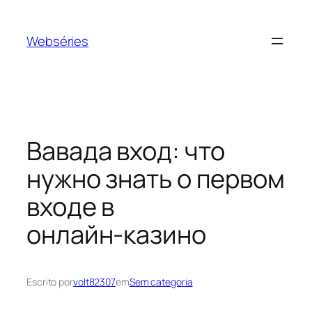
Webséries
Вавада вход: что
нужно знать о первом
входе в
онлайн‑казино
Escrito por
volt82307
em
Sem categoria