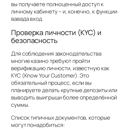
вы получаете полноценный доступ к
личному кабинету – и, конечно, к функции
вавада вход.
Проверка личности (KYC) и
безопасность
Для соблюдения законодательства
многие казино требуют пройти
верификацию личности, известную как
KYC (Know Your Customer). Это
обязательный процесс, если вы
планируете делать крупные депозиты или
выводить выигрыши более определённой
суммы.
Список типичных документов, которые
могут понадобиться: