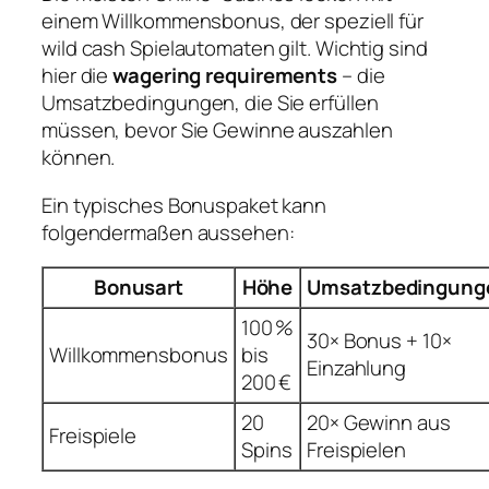
einem Willkommensbonus, der speziell für
wild cash Spielautomaten gilt. Wichtig sind
hier die
wagering requirements
– die
Umsatzbedingungen, die Sie erfüllen
müssen, bevor Sie Gewinne auszahlen
können.
Ein typisches Bonuspaket kann
folgendermaßen aussehen:
Bonusart
Höhe
Umsatzbedingung
100 %
30× Bonus + 10×
Willkommensbonus
bis
Einzahlung
200 €
20
20× Gewinn aus
Freispiele
Spins
Freispielen