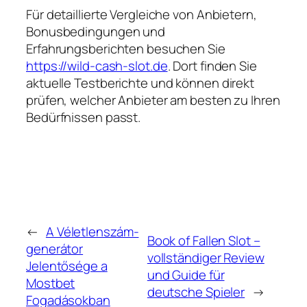
Für detaillierte Vergleiche von Anbietern,
Bonusbedingungen und
Erfahrungsberichten besuchen Sie
https://wild-cash-slot.de
. Dort finden Sie
aktuelle Testberichte und können direkt
prüfen, welcher Anbieter am besten zu Ihren
Bedürfnissen passt.
←
A Véletlenszám-
Book of Fallen Slot –
generátor
vollständiger Review
Jelentősége a
und Guide für
Mostbet
deutsche Spieler
→
Fogadásokban