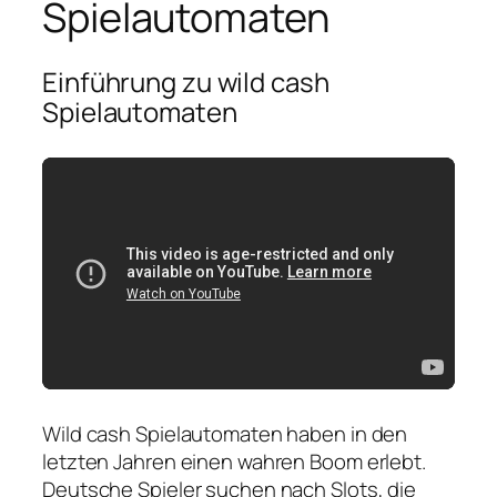
Spielautomaten
Einführung zu wild cash
Spielautomaten
Wild cash Spielautomaten haben in den
letzten Jahren einen wahren Boom erlebt.
Deutsche Spieler suchen nach Slots, die