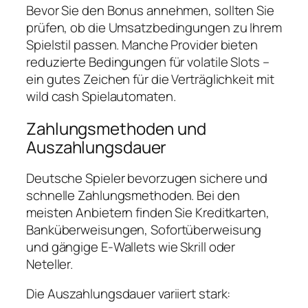
Bevor Sie den Bonus annehmen, sollten Sie
prüfen, ob die Umsatzbedingungen zu Ihrem
Spielstil passen. Manche Provider bieten
reduzierte Bedingungen für volatile Slots –
ein gutes Zeichen für die Verträglichkeit mit
wild cash Spielautomaten.
Zahlungsmethoden und
Auszahlungsdauer
Deutsche Spieler bevorzugen sichere und
schnelle Zahlungsmethoden. Bei den
meisten Anbietern finden Sie Kreditkarten,
Banküberweisungen, Sofortüberweisung
und gängige E‑Wallets wie Skrill oder
Neteller.
Die Auszahlungsdauer variiert stark: