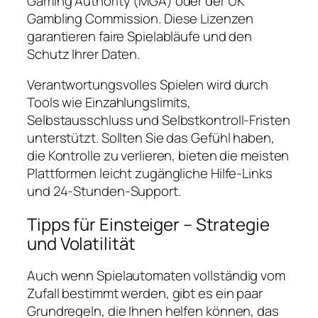
Gaming Authority (MGA) oder der UK
Gambling Commission. Diese Lizenzen
garantieren faire Spielabläufe und den
Schutz Ihrer Daten.
Verantwortungsvolles Spielen wird durch
Tools wie Einzahlungslimits,
Selbstausschluss und Selbstkontroll‑Fristen
unterstützt. Sollten Sie das Gefühl haben,
die Kontrolle zu verlieren, bieten die meisten
Plattformen leicht zugängliche Hilfe‑Links
und 24‑Stunden‑Support.
Tipps für Einsteiger – Strategie
und Volatilität
Auch wenn Spielautomaten vollständig vom
Zufall bestimmt werden, gibt es ein paar
Grundregeln, die Ihnen helfen können, das