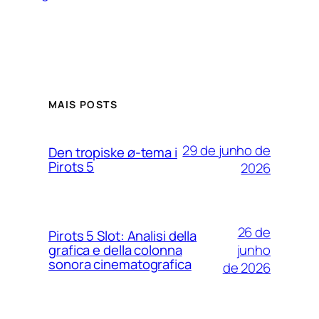
MAIS POSTS
29 de junho de
Den tropiske ø-tema i
Pirots 5
2026
26 de
Pirots 5 Slot: Analisi della
junho
grafica e della colonna
sonora cinematografica
de 2026