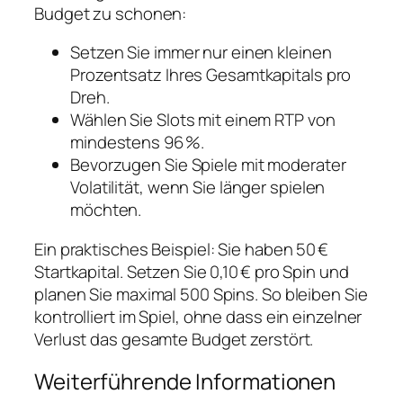
Budget zu schonen:
Setzen Sie immer nur einen kleinen
Prozentsatz Ihres Gesamtkapitals pro
Dreh.
Wählen Sie Slots mit einem RTP von
mindestens 96 %.
Bevorzugen Sie Spiele mit moderater
Volatilität, wenn Sie länger spielen
möchten.
Ein praktisches Beispiel: Sie haben 50 €
Startkapital. Setzen Sie 0,10 € pro Spin und
planen Sie maximal 500 Spins. So bleiben Sie
kontrolliert im Spiel, ohne dass ein einzelner
Verlust das gesamte Budget zerstört.
Weiterführende Informationen