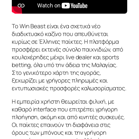
Το Win Beast είναι ένα σχετικά νέο
διαδικτυακό καζίνο που απευθύνεται
κυρίως σε Έλληνες παίκτες. Η πλατφόρμα
προσφέρει εκτενές σύνολο παιχνιδιών, από
κουλοχέρηδες μέχρι live dealer και sports
betting, όλα υπό την άδεια της Μαλαγίας.
Στο γενικότερο χάρτη της αγοράς,
ξεχωρίζει με γρήγορες πληρωμές και
εντυπωσιακές προσφορές καλωσορίσματος.
Η εμπειρία χρήστη θεωρείται φιλική, με
καθαρό interface που επιτρέπει γρήγορη
πλοήγηση, ακόμη και από κινητές συσκευές.
Οι παίκτες επαινούν τη διαφάνεια στις
όρους των μπόνους και την γρήγορη