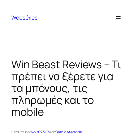
Webséries
Win Beast Reviews – Τι
πρέπει να ξέρετε για
τα μπόνους, τις
πληρωμές και το
mobile
Escrito por
volt82307
em
Sem categoria