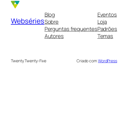
Blog
Eventos
Webséries
Sobre
Loja
Perguntas frequentes
Padrões
Autores
Temas
Twenty Twenty-Five
Criado com
WordPress