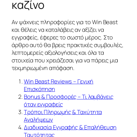
καζίνο
Αν ψάχνεις πληροφορίες για το Win Beast
και θέλεις να καταλάβεις αν αξίζει να
εγγραφείς, έφερες το σωστό μέρος. Στο
άρθρο αυτό θα βρεις πρακτικές συμβουλές,
λεπτομερείς αξιολογήσεις και όλα τα
στοιχεία που χρειάζεσαι για να πάρεις μια
τεκμηριωμένη απόφαση.
Win Beast Reviews – Γενική
Επισκόπηση
Bonus & Προσφορές – Τι λαμβάνεις
όταν εγγραφείς
Τρόποι Πληρωμής & Ταχύτητα
Αναλήψεων
Διαδικασία Εγγραφής & Επαλήθευση
Ταυτότητας