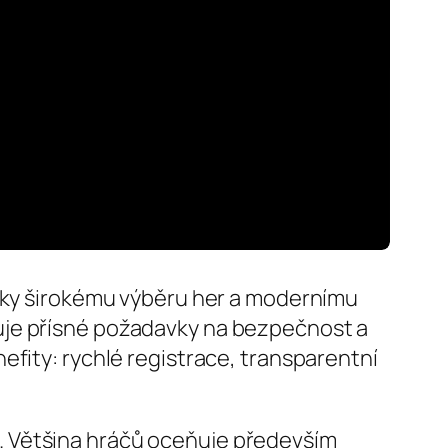
díky širokému výběru her a modernímu
uje přísné požadavky na bezpečnost a
efity: rychlé registrace, transparentní
vní. Většina hráčů oceňuje především