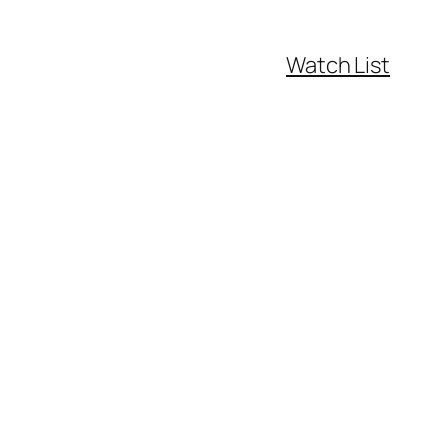
Watch List