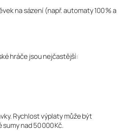
pěvek na sázení (např. automaty 100 % a
ké hráče jsou nejčastější:
ky. Rychlost výplaty může být
é sumy nad 50 000 Kč.