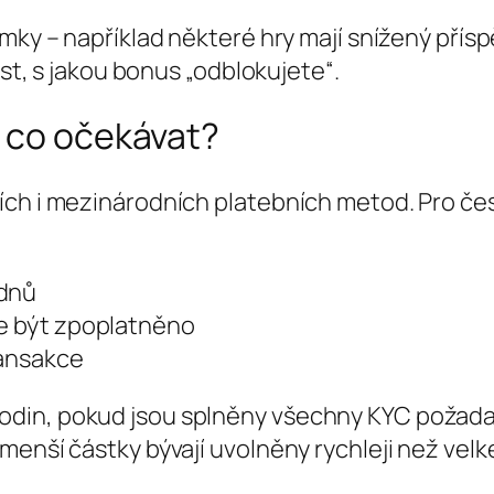
imky – například některé hry mají snížený přís
ost, s jakou bonus „odblokujete“.
– co očekávat?
ích i mezinárodních platebních metod. Pro čes
 dnů
že být zpoplatněno
ransakce
din, pokud jsou splněny všechny KYC požadav
menší částky bývají uvolněny rychleji než velk