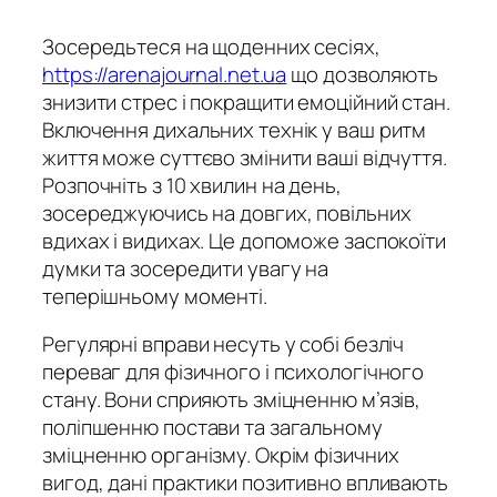
Зосередьтеся на щоденних сесіях,
https://arenajournal.net.ua
що дозволяють
знизити стрес і покращити емоційний стан.
Включення дихальних технік у ваш ритм
життя може суттєво змінити ваші відчуття.
Розпочніть з 10 хвилин на день,
зосереджуючись на довгих, повільних
вдихах і видихах. Це допоможе заспокоїти
думки та зосередити увагу на
теперішньому моменті.
Регулярні вправи несуть у собі безліч
переваг для фізичного і психологічного
стану. Вони сприяють зміцненню м’язів,
поліпшенню постави та загальному
зміцненню організму. Окрім фізичних
вигод, дані практики позитивно впливають