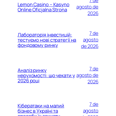
7 de
Lemon Casino – Kasyno
agosto de
Online Oficjalna Strona
2026
7 de
Лабораторія інвестицій:
agosto
тестуємо нові стратегії на
фондовому ринку
de 2026
7 de
Аналіз ринку
agosto de
нерухомості: що чекати у
2026 році
2026
7 de
Кібератаки на малий
agosto
бізнес в Україні та
способи їх захисту