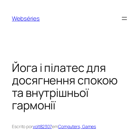
Webséries
Йога і пілатес для
досягнення спокою
та внутрішньої
гармонії
Escrito por
volt82307
em
Computers, Games