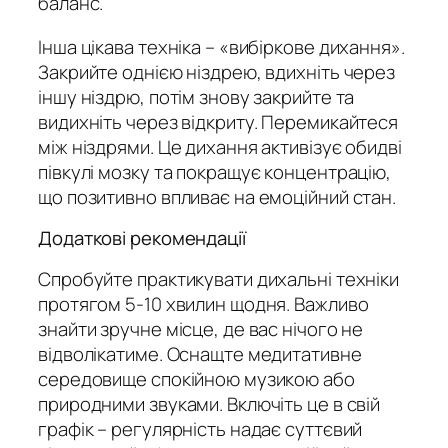
баланс.
Інша цікава техніка – «вибіркове дихання».
Закрийте однією ніздрею, вдихніть через
іншу ніздрю, потім знову закрийте та
видихніть через відкриту. Перемикайтеся
між ніздрями. Це дихання активізує обидві
півкулі мозку та покращує концентрацію,
що позитивно впливає на емоційний стан.
Додаткові рекомендації
Спробуйте практикувати дихальні техніки
протягом 5-10 хвилин щодня. Важливо
знайти зручне місце, де вас нічого не
відволікатиме. Оснащте медитативне
середовище спокійною музикою або
природними звуками. Включіть це в свій
графік – регулярність надає суттєвий