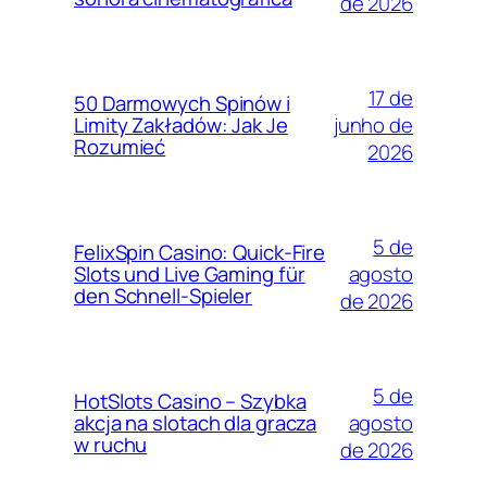
de 2026
17 de
50 Darmowych Spinów i
junho de
Limity Zakładów: Jak Je
Rozumieć
2026
5 de
FelixSpin Casino: Quick‑Fire
agosto
Slots und Live Gaming für
den Schnell‑Spieler
de 2026
5 de
HotSlots Casino – Szybka
agosto
akcja na slotach dla gracza
w ruchu
de 2026