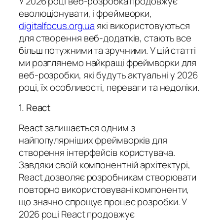
У 2026 році веб-розробка продовжує
еволюціонувати, і фреймворки,
digitalfocus.org.ua
які використовуються
для створення веб-додатків, стають все
більш потужними та зручними. У цій статті
ми розглянемо найкращі фреймворки для
веб-розробки, які будуть актуальні у 2026
році, їх особливості, переваги та недоліки.
1. React
React залишається одним з
найпопулярніших фреймворків для
створення інтерфейсів користувача.
Завдяки своїй компонентній архітектурі,
React дозволяє розробникам створювати
повторно використовувані компоненти,
що значно спрощує процес розробки. У
2026 році React продовжує