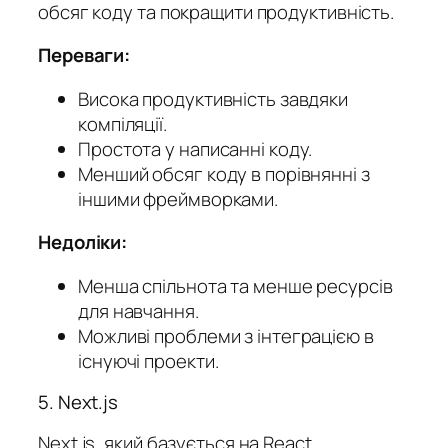
обсяг коду та покращити продуктивність.
Переваги:
Висока продуктивність завдяки
компіляції.
Простота у написанні коду.
Менший обсяг коду в порівнянні з
іншими фреймворками.
Недоліки:
Менша спільнота та менше ресурсів
для навчання.
Можливі проблеми з інтеграцією в
існуючі проекти.
5. Next.js
Next.js, який базується на React,