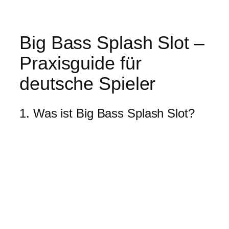
Big Bass Splash Slot –
Praxisguide für
deutsche Spieler
1. Was ist Big Bass Splash Slot?