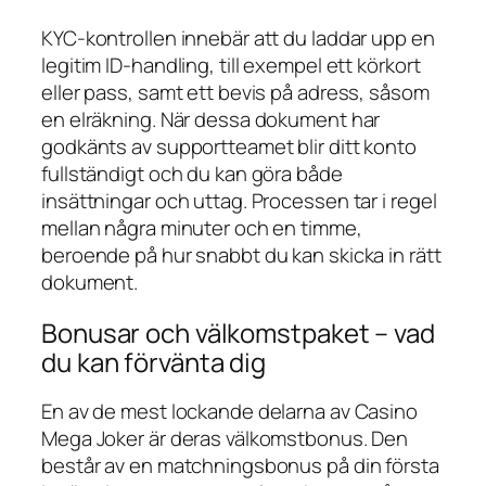
KYC‑kontrollen innebär att du laddar upp en
legitim ID-handling, till exempel ett körkort
eller pass, samt ett bevis på adress, såsom
en elräkning. När dessa dokument har
godkänts av supportteamet blir ditt konto
fullständigt och du kan göra både
insättningar och uttag. Processen tar i regel
mellan några minuter och en timme,
beroende på hur snabbt du kan skicka in rätt
dokument.
Bonusar och välkomstpaket – vad
du kan förvänta dig
En av de mest lockande delarna av Casino
Mega Joker är deras välkomstbonus. Den
består av en matchningsbonus på din första