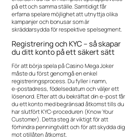
på ett och samma ställe. Samtidigt får
erfarna spelare möjlighet att utnyttja olika
kampanjer och bonusar som är
skräddarsydda för respektive spelsegment.
Registrering och KYC – så skapar
du ditt konto på ett säkert sätt
För att börja spela på Casino Mega Joker
måste du först genomgå en enkel
registreringsprocess. Du fyller i namn,
e‑postadress, födelsedatum och väljer ett
lösenord. Efter att du bekräftat din e‑post får
du ett konto med begränsad åtkomst tills du
har slutfört KYC‑proceduren (Know Your
Customer). Detta steg är viktigt för att
förhindra penningtvätt och för att skydda dig
mot otillåten åtkomst.