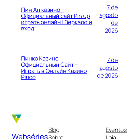
7 de
Пин Ап казино –
agosto
Официальный сайт Pin up
играть онлайн | Зеркало и
de
вход
2026
Пинко Казино
7 de
Официальный Сайт –
agosto
Играть в Онлайн Казино
de 2026
Pinco
Blog
Eventos
Webséries
Sobre
Loja