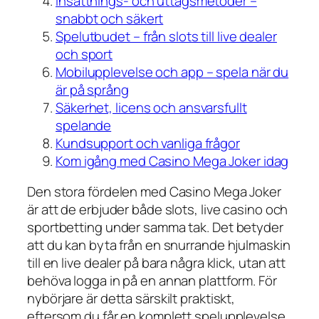
Insättnings- och uttagsmetoder –
snabbt och säkert
Spelutbudet – från slots till live dealer
och sport
Mobilupplevelse och app – spela när du
är på språng
Säkerhet, licens och ansvarsfullt
spelande
Kundsupport och vanliga frågor
Kom igång med Casino Mega Joker idag
Den stora fördelen med Casino Mega Joker
är att de erbjuder både slots, live casino och
sportbetting under samma tak. Det betyder
att du kan byta från en snurrande hjulmaskin
till en live dealer på bara några klick, utan att
behöva logga in på en annan plattform. För
nybörjare är detta särskilt praktiskt,
eftersom du får en komplett spelupplevelse