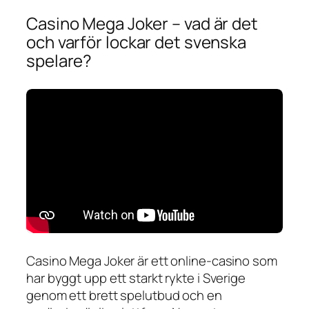
Casino Mega Joker – vad är det
och varför lockar det svenska
spelare?
Casino Mega Joker är ett online‑casino som
har byggt upp ett starkt rykte i Sverige
genom ett brett spelutbud och en