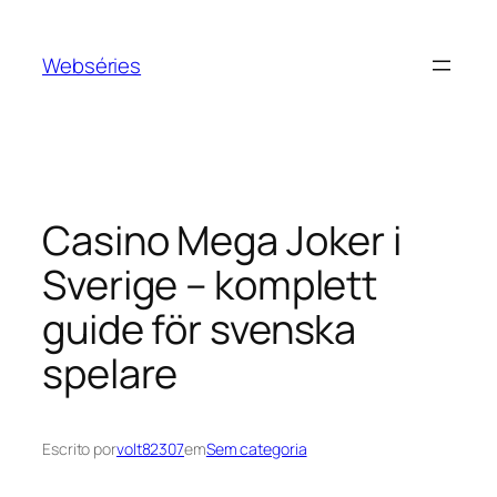
Webséries
Casino Mega Joker i
Sverige – komplett
guide för svenska
spelare
Escrito por
volt82307
em
Sem categoria