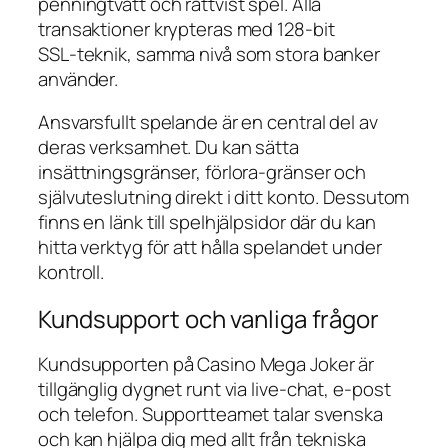
penningtvätt och rättvist spel. Alla
transaktioner krypteras med 128‑bit
SSL‑teknik, samma nivå som stora banker
använder.
Ansvarsfullt spelande är en central del av
deras verksamhet. Du kan sätta
insättningsgränser, förlora‑gränser och
självuteslutning direkt i ditt konto. Dessutom
finns en länk till spelhjälpsidor där du kan
hitta verktyg för att hålla spelandet under
kontroll.
Kundsupport och vanliga frågor
Kundsupporten på Casino Mega Joker är
tillgänglig dygnet runt via live‑chat, e‑post
och telefon. Supportteamet talar svenska
och kan hjälpa dig med allt från tekniska