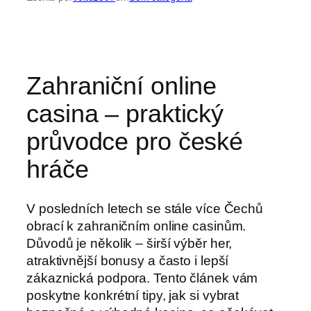
Zahraniční online
casina – praktický
průvodce pro české
hráče
V posledních letech se stále více Čechů
obrací k zahraničním online casinům. Důvodů
je několik – širší výběr her, atraktivnější
bonusy a často i lepší zákaznická podpora.
Tento článek vám poskytne konkrétní tipy,
jak si vybrat bezpečné a výhodné kasino, co