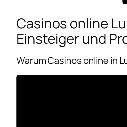
Casinos online Lu
Einsteiger und Pro
Warum Casinos online in 