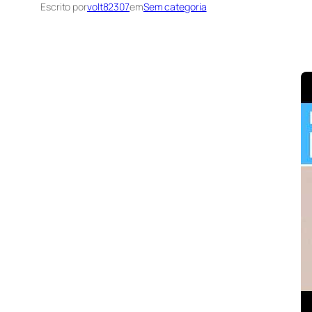
Escrito por
volt82307
em
Sem categoria