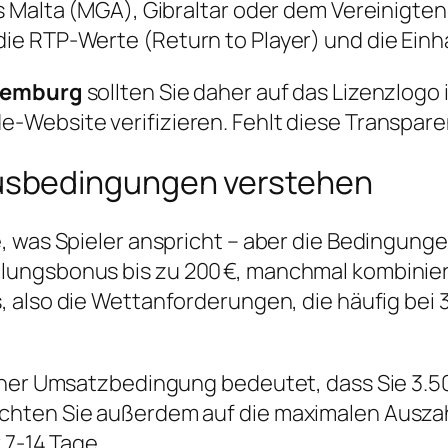
s Malta (MGA), Gibraltar oder dem Vereinigten
e RTP‑Werte (Return to Player) und die Einha
uxemburg
sollten Sie daher auf das Lizenzlogo 
Website verifizieren. Fehlt diese Transparenz
sbedingungen verstehen
 was Spieler anspricht – aber die Bedingungen
ngsbonus bis zu 200 €, manchmal kombiniert m
s
, also die Wettanforderungen, die häufig be
acher Umsatzbedingung bedeutet, dass Sie 3.
chten Sie außerdem auf die maximalen Ausza
 7‑14 Tage.