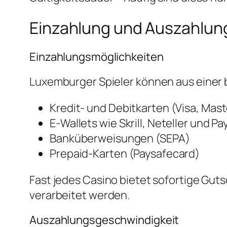
Einzahlung und Auszahlun
Einzahlungsmöglichkeiten
Luxemburger Spieler können aus einer b
Kredit- und Debitkarten (Visa, Mas
E‑Wallets wie Skrill, Neteller und Pa
Banküberweisungen (SEPA)
Prepaid‑Karten (Paysafecard)
Fast jedes Casino bietet sofortige Gut
verarbeitet werden.
Auszahlungsgeschwindigkeit