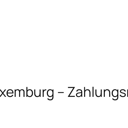
Luxemburg – Zahlung