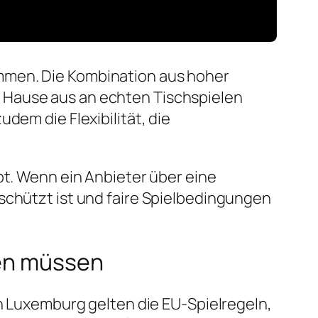
men. Die Kombination aus hoher
 Hause aus an echten Tischspielen
dem die Flexibilität, die
bt. Wenn ein Anbieter über eine
schützt ist und faire Spielbedingungen
ten müssen
In Luxemburg gelten die EU‑Spielregeln,