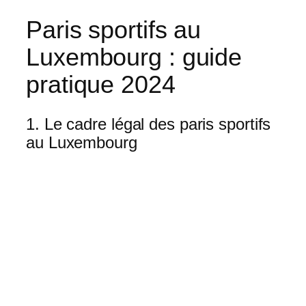
Paris sportifs au
Luxembourg : guide
pratique 2024
1. Le cadre légal des paris sportifs
au Luxembourg