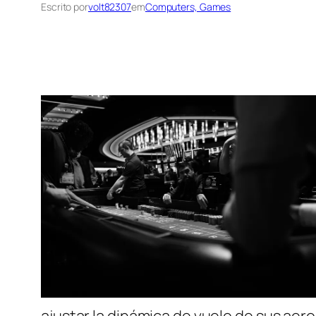
Escrito por
volt82307
em
Computers, Games