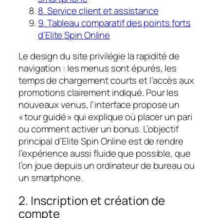
8. Service client et assistance
9. Tableau comparatif des points forts
d’Elite Spin Online
Le design du site privilégie la rapidité de
navigation : les menus sont épurés, les
temps de chargement courts et l’accès aux
promotions clairement indiqué. Pour les
nouveaux venus, l’interface propose un
« tour guidé » qui explique où placer un pari
ou comment activer un bonus. L’objectif
principal d’Elite Spin Online est de rendre
l’expérience aussi fluide que possible, que
l’on joue depuis un ordinateur de bureau ou
un smartphone.
2. Inscription et création de
compte