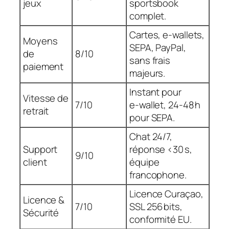
jeux
sportsbook
complet.
Cartes, e‑wallets,
Moyens
SEPA, PayPal,
de
8/10
sans frais
paiement
majeurs.
Instant pour
Vitesse de
7/10
e‑wallet, 24‑48 h
retrait
pour SEPA.
Chat 24/7,
Support
réponse <30 s,
9/10
client
équipe
francophone.
Licence Curaçao,
Licence &
7/10
SSL 256 bits,
Sécurité
conformité EU.