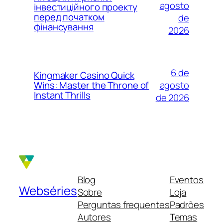
agosto
інвестиційного проекту
перед початком
de
фінансування
2026
6 de
Kingmaker Casino Quick
agosto
Wins: Master the Throne of
Instant Thrills
de 2026
Blog
Eventos
Webséries
Sobre
Loja
Perguntas frequentes
Padrões
Autores
Temas