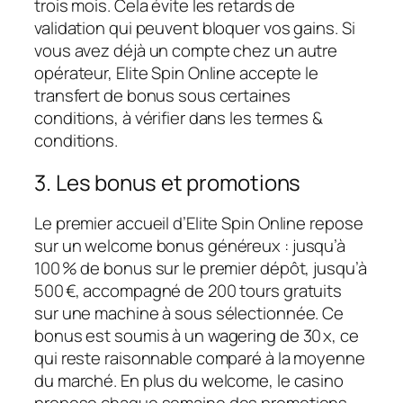
trois mois. Cela évite les retards de
validation qui peuvent bloquer vos gains. Si
vous avez déjà un compte chez un autre
opérateur, Elite Spin Online accepte le
transfert de bonus sous certaines
conditions, à vérifier dans les termes &
conditions.
3. Les bonus et promotions
Le premier accueil d’Elite Spin Online repose
sur un welcome bonus généreux : jusqu’à
100 % de bonus sur le premier dépôt, jusqu’à
500 €, accompagné de 200 tours gratuits
sur une machine à sous sélectionnée. Ce
bonus est soumis à un wagering de 30 x, ce
qui reste raisonnable comparé à la moyenne
du marché. En plus du welcome, le casino