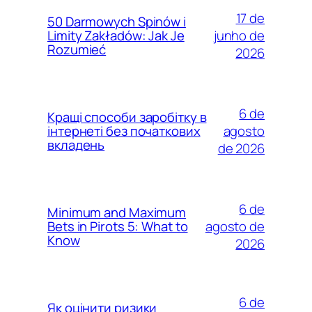
17 de
50 Darmowych Spinów i
junho de
Limity Zakładów: Jak Je
Rozumieć
2026
6 de
Кращі способи заробітку в
agosto
інтернеті без початкових
вкладень
de 2026
6 de
Minimum and Maximum
agosto de
Bets in Pirots 5: What to
Know
2026
6 de
Як оцінити ризики