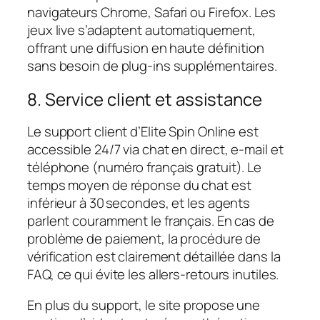
navigateurs Chrome, Safari ou Firefox. Les
jeux live s’adaptent automatiquement,
offrant une diffusion en haute définition
sans besoin de plug‑ins supplémentaires.
8. Service client et assistance
Le support client d’Elite Spin Online est
accessible 24/7 via chat en direct, e‑mail et
téléphone (numéro français gratuit). Le
temps moyen de réponse du chat est
inférieur à 30 secondes, et les agents
parlent couramment le français. En cas de
problème de paiement, la procédure de
vérification est clairement détaillée dans la
FAQ, ce qui évite les allers‑retours inutiles.
En plus du support, le site propose une