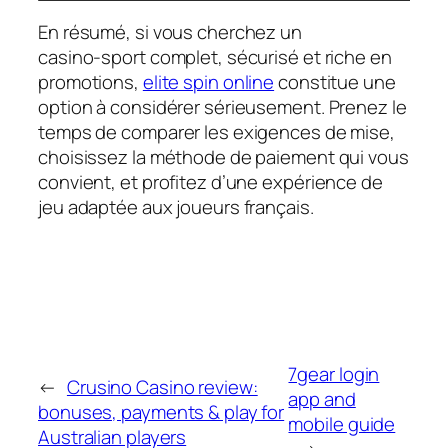
En résumé, si vous cherchez un
casino‑sport complet, sécurisé et riche en
promotions,
elite spin online
constitue une
option à considérer sérieusement. Prenez le
temps de comparer les exigences de mise,
choisissez la méthode de paiement qui vous
convient, et profitez d’une expérience de
jeu adaptée aux joueurs français.
7gear login
←
Crusino Casino review:
app and
bonuses, payments & play for
mobile guide
Australian players