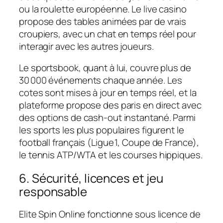
ou la roulette européenne. Le live casino
propose des tables animées par de vrais
croupiers, avec un chat en temps réel pour
interagir avec les autres joueurs.
Le sportsbook, quant à lui, couvre plus de
30 000 événements chaque année. Les
cotes sont mises à jour en temps réel, et la
plateforme propose des paris en direct avec
des options de cash‑out instantané. Parmi
les sports les plus populaires figurent le
football français (Ligue 1, Coupe de France),
le tennis ATP/WTA et les courses hippiques.
6. Sécurité, licences et jeu
responsable
Elite Spin Online fonctionne sous licence de