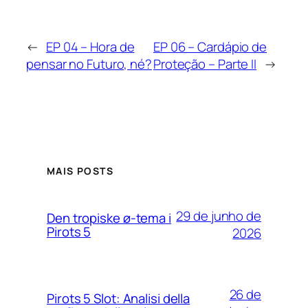
←
EP 04 – Hora de
EP 06 – Cardápio de
pensar no Futuro, né?
Proteção – Parte II
→
MAIS POSTS
29 de junho de
Den tropiske ø-tema i
Pirots 5
2026
26 de
Pirots 5 Slot: Analisi della