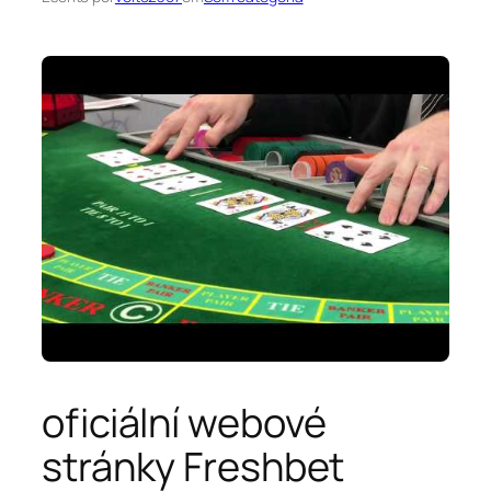
oficiální webové
stránky Freshbet