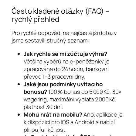
Často kladené otázky (FAQ) –
rychlý přehled
Pro rychlé odpovědi na nejčastější dotazy
jsme sestavili stručný seznam:
Jak rychle se mi zúčtuje výhra?
Většina výběrů na e‑peněženky je
zpracována do 24 hodin, bankovní
převod 1–3 pracovní dny.
Jaké jsou podmínky uvítacího
bonusu?
100 % bonus do 5 000 Kč, 30×
wagering, maximální výplata 2 000 Kč,
platnost 30 dní.
Mohu hrát na mobilu?
Ano, aplikace je
k dispozici pro iOS a Android a nabízí
plnou funkčnost.