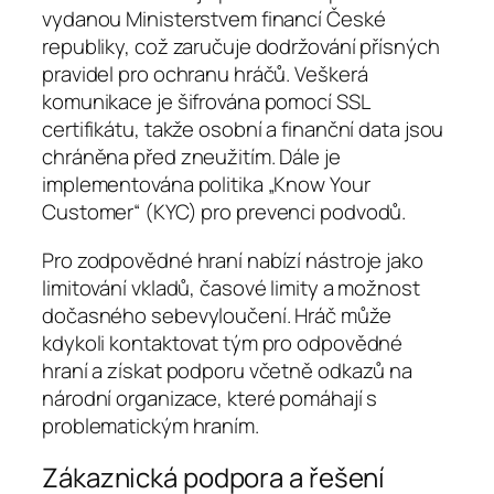
vydanou Ministerstvem financí České
republiky, což zaručuje dodržování přísných
pravidel pro ochranu hráčů. Veškerá
komunikace je šifrována pomocí SSL
certifikátu, takže osobní a finanční data jsou
chráněna před zneužitím. Dále je
implementována politika „Know Your
Customer“ (KYC) pro prevenci podvodů.
Pro zodpovědné hraní nabízí nástroje jako
limitování vkladů, časové limity a možnost
dočasného sebevyloučení. Hráč může
kdykoli kontaktovat tým pro odpovědné
hraní a získat podporu včetně odkazů na
národní organizace, které pomáhají s
problematickým hraním.
Zákaznická podpora a řešení