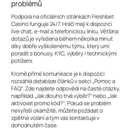
problémů
Podpora na oficiálních stránkách Freshbet
Casino funguje 24/7. Hráči mají k dispozici
live chat, e‑mail a telefonickou linku. Většina
dotazů je vyřešena během několika minut
díky dobře vyškolenému týmu, který umí
poradit s bonusy, KYC, výběry i technickými
potížemi.
Kromě přímé komunikace je k dispozici
rozsáhlá databáze článků v sekci „Pomoc a
FAQ“. Zde najdete odpovědi na časté otázky,
například „Jak dlouho trvá výběr?“ nebo „Jak
aktivovat promo kód?“. Pokud se problém
nevyřeší okamžitě, můžete požádat o
zpětné volání a tým vás kontaktuje v
dohodnutém čase.