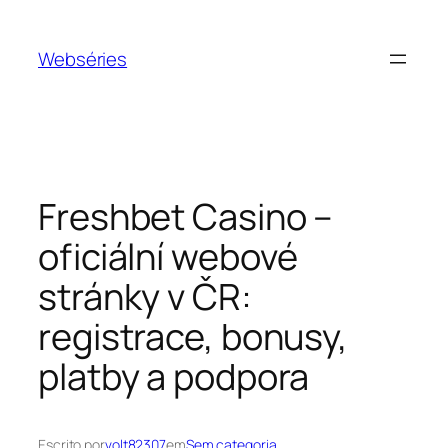
Webséries
Freshbet Casino –
oficiální webové
stránky v ČR:
registrace, bonusy,
platby a podpora
Escrito por
volt82307
em
Sem categoria