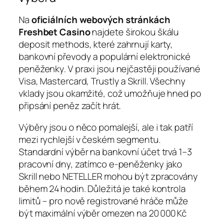
Na
oficiálních webových stránkách
Freshbet Casino
najdete širokou škálu
deposit methods
, které zahrnují karty,
bankovní převody a populární elektronické
peněženky. V praxi jsou nejčastěji používané
Visa, Mastercard, Trustly a Skrill. Všechny
vklady jsou okamžité, což umožňuje hned po
připsání peněz začít hrát.
Výběry jsou o něco pomalejší, ale i tak patří
mezi rychlejší v českém segmentu.
Standardní výběr na bankovní účet trvá 1–3
pracovní dny, zatímco e‑peněženky jako
Skrill nebo NETELLER mohou být zpracovány
během 24 hodin. Důležitá je také kontrola
limitů – pro nově registrované hráče může
být maximální výběr omezen na 20 000 Kč