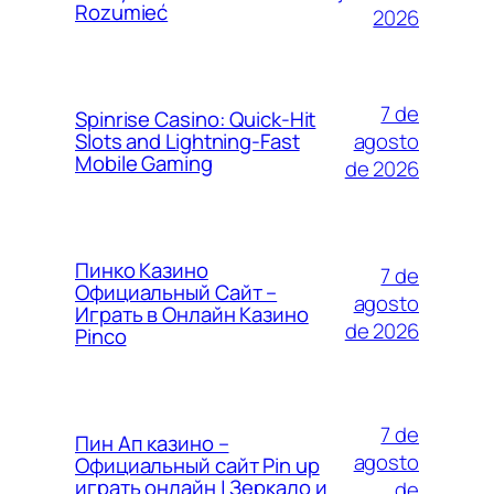
Rozumieć
2026
7 de
Spinrise Casino: Quick‑Hit
agosto
Slots and Lightning‑Fast
Mobile Gaming
de 2026
Пинко Казино
7 de
Официальный Сайт –
agosto
Играть в Онлайн Казино
de 2026
Pinco
7 de
Пин Ап казино –
agosto
Официальный сайт Pin up
играть онлайн | Зеркало и
de