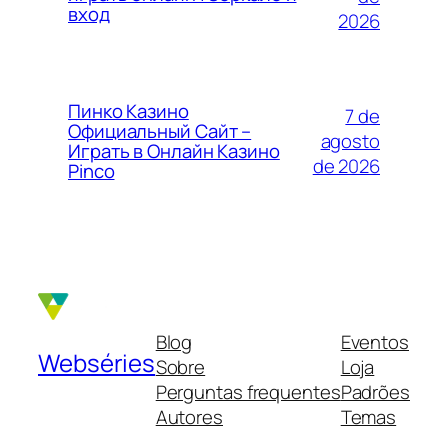
вход
2026
Пинко Казино
7 de
Официальный Сайт –
agosto
Играть в Онлайн Казино
de 2026
Pinco
Blog
Eventos
Webséries
Sobre
Loja
Perguntas frequentes
Padrões
Autores
Temas