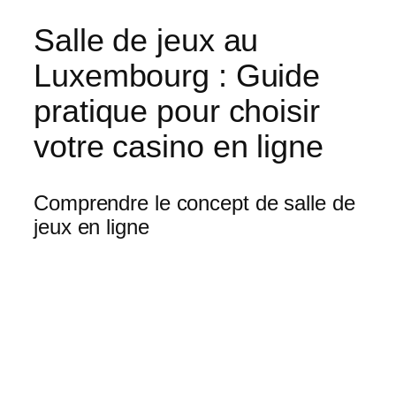
Salle de jeux au
Luxembourg : Guide
pratique pour choisir
votre casino en ligne
Comprendre le concept de salle
de jeux en ligne