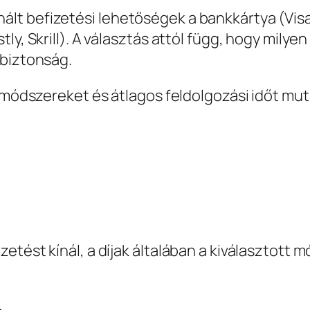
t befizetési lehetőségek a bankkártya (Visa,
ly, Skrill). A választás attól függ, hogy mily
 biztonság.
i módszereket és átlagos feldolgozási időt mut
tést kínál, a díjak általában a kiválasztott mó