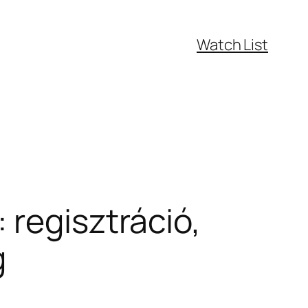
Watch List
 regisztráció,
g