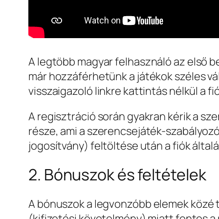
A legtöbb magyar felhasználó az első be
már hozzáférhetünk a játékok széles vál
visszaigazoló linkre kattintás nélkül a fi
A regisztráció során gyakran kérik a sz
része, ami a szerencsejáték-szabályoz
jogosítvány) feltöltése után a fiók által
2. Bónuszok és feltételek
A bónuszok a legvonzóbb elemek közé 
(kifizetési követelmény) miatt fontos 