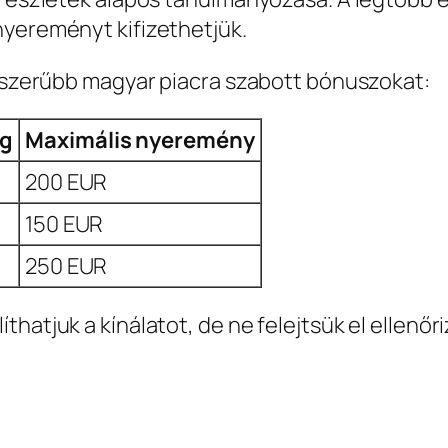
nyereményt kifizethetjük.
épszerűbb magyar piacra szabott bónuszokat:
g
Maximális nyeremény
200 EUR
150 EUR
250 EUR
atjuk a kínálatot, de ne felejtsük el ellenőriz