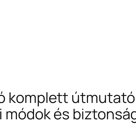
ó komplett útmutató:
i módok és biztonsá