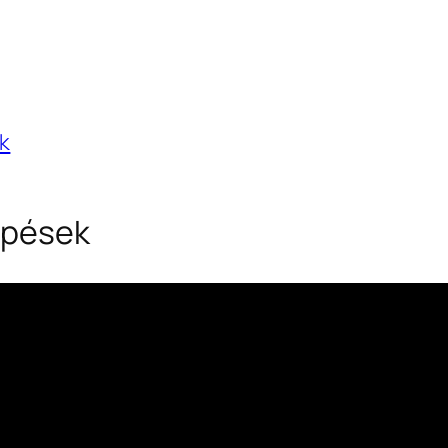
ek
lépések