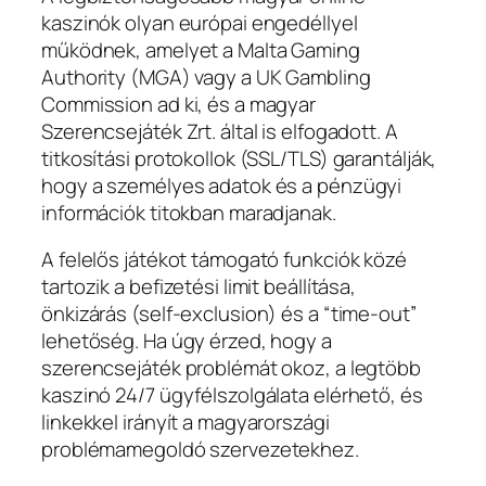
kaszinók olyan európai engedéllyel
működnek, amelyet a Malta Gaming
Authority (MGA) vagy a UK Gambling
Commission ad ki, és a magyar
Szerencsejáték Zrt. által is elfogadott. A
titkosítási protokollok (SSL/TLS) garantálják,
hogy a személyes adatok és a pénzügyi
információk titokban maradjanak.
A felelős játékot támogató funkciók közé
tartozik a befizetési limit beállítása,
önkizárás (self‑exclusion) és a “time‑out”
lehetőség. Ha úgy érzed, hogy a
szerencsejáték problémát okoz, a legtöbb
kaszinó 24/7 ügyfélszolgálata elérhető, és
linkekkel irányít a magyarországi
problémamegoldó szervezetekhez.