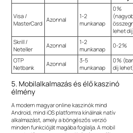
0 %
Visa /
1‑2
(nagyo
Azonnal
MasterCard
munkanap
összegn
lehet díj
Skrill /
1‑2
Azonnal
0‑2 %
Neteller
munkanap
OTP
3‑5
0 % (ba
Azonnal
Netbank
munkanap
díj lehet
5. Mobilalkalmazás és élő kaszinó
élmény
A modern magyar online kaszinók mind
Android, mind iOS platformra kínálnak natív
alkalmazást, amely a böngészős verzió
minden funkcióját magába foglalja. A mobil