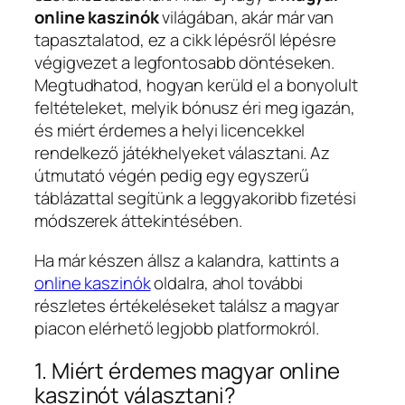
online kaszinók
világában, akár már van
tapasztalatod, ez a cikk lépésről lépésre
végigvezet a legfontosabb döntéseken.
Megtudhatod, hogyan kerüld el a bonyolult
feltételeket, melyik bónusz éri meg igazán,
és miért érdemes a helyi licencekkel
rendelkező játékhelyeket választani. Az
útmutató végén pedig egy egyszerű
táblázattal segítünk a leggyakoribb fizetési
módszerek áttekintésében.
Ha már készen állsz a kalandra, kattints a
online kaszinók
oldalra, ahol további
részletes értékeléseket találsz a magyar
piacon elérhető legjobb platformokról.
1. Miért érdemes magyar online
kaszinót választani?