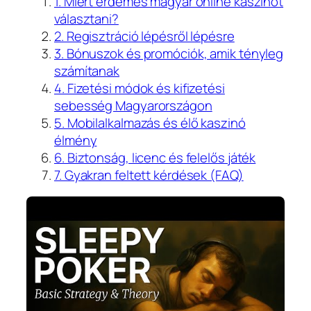
1. Miért érdemes magyar online kaszinót
választani?
2. Regisztráció lépésről lépésre
3. Bónuszok és promóciók, amik tényleg
számítanak
4. Fizetési módok és kifizetési
sebesség Magyarországon
5. Mobilalkalmazás és élő kaszinó
élmény
6. Biztonság, licenc és felelős játék
7. Gyakran feltett kérdések (FAQ)