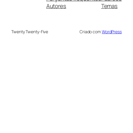
Autores
Temas
Twenty Twenty-Five
Criado com
WordPress