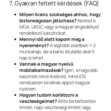
7. Gyakran feltett kérdések (FAQ)
Milyen licenc szükséges ahhoz, hogy
biztonságosan játszhass?
Keresd a
MGA, UKGC vagy a magyar engedéllyel
rendelkező kaszinókat.
Mennyi idő alatt kapom meg a
nyereményt?
A legtöbb esetben 1‑2
munkanap, de a banki átutalás akár 5
nap is lehet.
Vannak-e magyar nyelvű
mobilalkalmazások?
Igen, a nagyobb
kaszinók mind Android, mind iOS
rendszeren kínálnak appot magyar
nyelven.
Hogyan tudom korlátozni a
veszteségeimet?
Állíts be befizetési
limitet, napi veszteségi limitet vagy