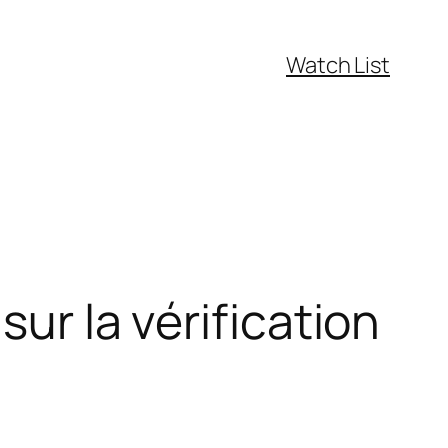
Watch List
sur la vérification