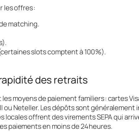
les offres :
de matching.
s).
(certaines slots comptent à 100 %).
pidité des retraits
les moyens de paiement familiers : cartes Visa
l ou Neteller. Les dépôts sont généralement i
s locales offrent des virements SEPA qui arrive
des paiements en moins de 24 heures.