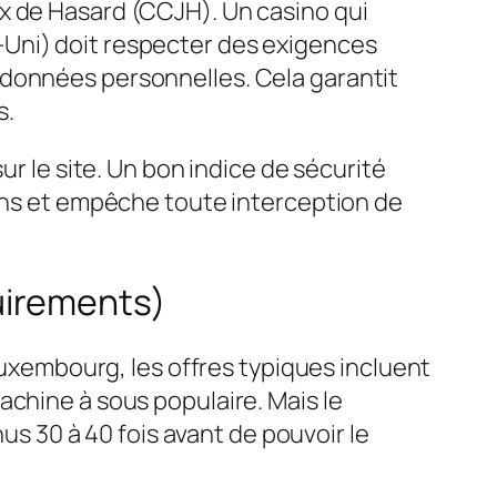
x de Hasard (CCJH). Un casino qui
‑Uni) doit respecter des exigences
 données personnelles. Cela garantit
s.
ur le site. Un bon indice de sécurité
ions et empêche toute interception de
uirements)
 Luxembourg, les offres typiques incluent
achine à sous populaire. Mais le
nus 30 à 40 fois avant de pouvoir le