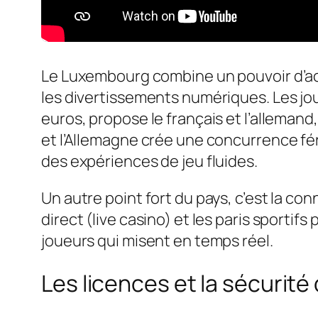
Le Luxembourg combine un pouvoir d’ach
les divertissements numériques. Les jo
euros, propose le français et l’allemand
et l’Allemagne crée une concurrence fér
des expériences de jeu fluides.
Un autre point fort du pays, c’est la con
direct (live casino) et les paris sportif
joueurs qui misent en temps réel.
Les licences et la sécurit