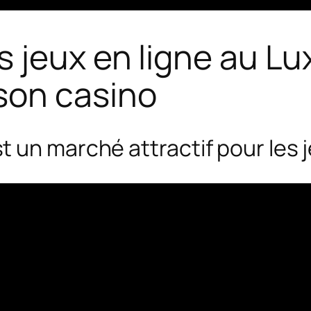
 jeux en ligne au L
son casino
 un marché attractif pour les j