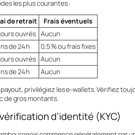
des les plus courantes :
ai de retrait
Frais éventuels
 jours ouvrés
Aucun
ns de 24 h
0,5 % ou frais fixes
 jours ouvrés
Aucun
ns de 24 h
Aucun
payout, privilégiez les e‑wallets. Vérifiez toujo
ec de gros montants.
vérification d’identité (KYC)
luxembourgeois commence généralement par un