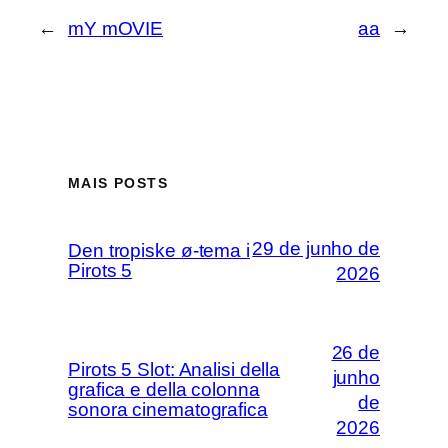
←
mY mOVIE
aa
→
MAIS POSTS
29 de junho de
Den tropiske ø-tema i
Pirots 5
2026
26 de
Pirots 5 Slot: Analisi della
junho
grafica e della colonna
sonora cinematografica
de 2026