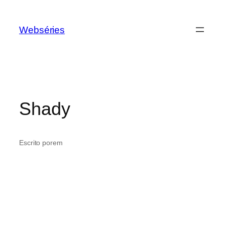
Webséries
Shady
Escrito por
em