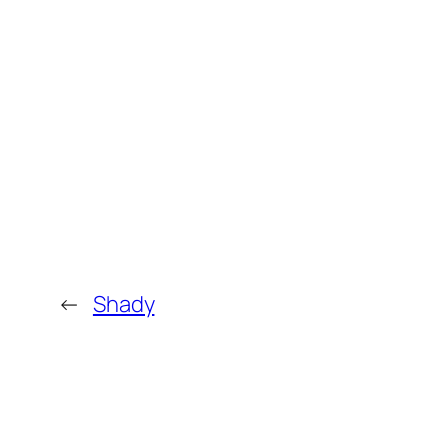
←
Shady