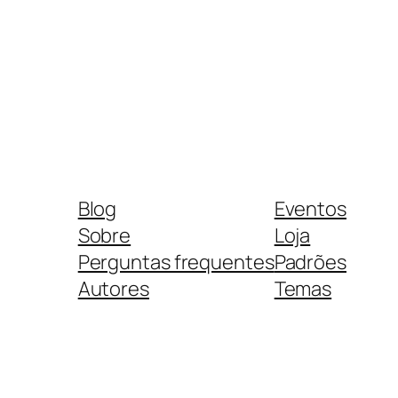
Blog
Eventos
Sobre
Loja
Perguntas frequentes
Padrões
Autores
Temas