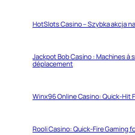
HotSlots Casino – Szybka akcja na
Jackpot Bob Casino : Machines à s
déplacement
Winx96 Online Casino: Quick‑Hit F
Rooli Casino: Quick‑Fire Gaming f