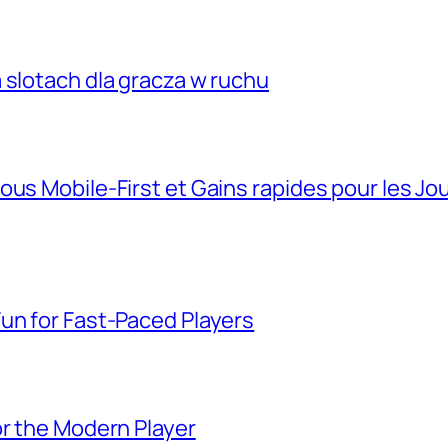
 slotach dla gracza w ruchu
ous Mobile‑First et Gains rapides pour les Jo
un for Fast‑Paced Players
or the Modern Player