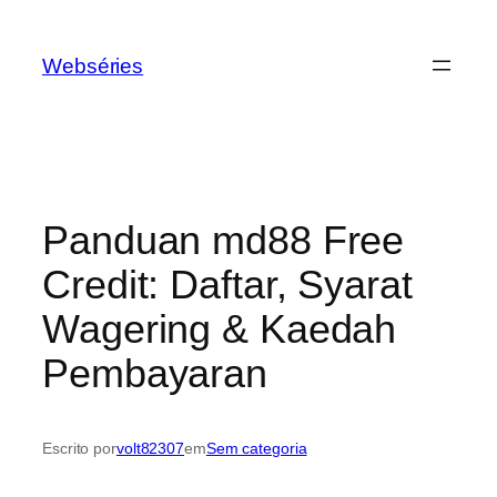
Webséries
Panduan md88 Free
Credit: Daftar, Syarat
Wagering & Kaedah
Pembayaran
Escrito por
volt82307
em
Sem categoria