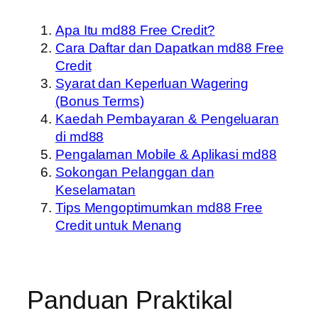
Apa Itu md88 Free Credit?
Cara Daftar dan Dapatkan md88 Free
Credit
Syarat dan Keperluan Wagering (Bonus
Terms)
Kaedah Pembayaran & Pengeluaran di
md88
Pengalaman Mobile & Aplikasi md88
Sokongan Pelanggan dan Keselamatan
Tips Mengoptimumkan md88 Free
Credit untuk Menang
Panduan Praktikal
md88 Free Credit