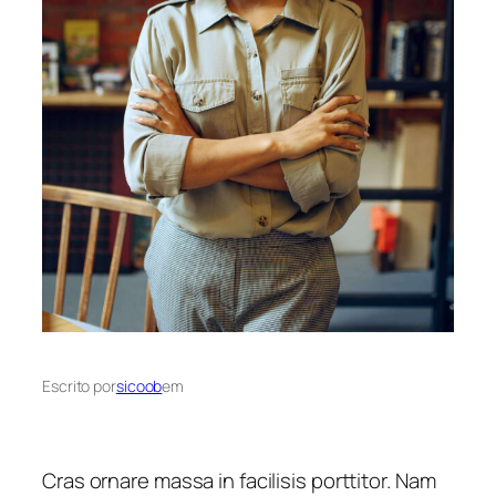
Escrito por
sicoob
em
Cras ornare massa in facilisis porttitor. Nam