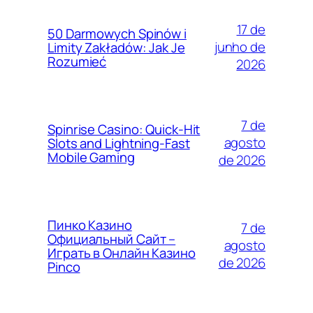
17 de
50 Darmowych Spinów i
junho de
Limity Zakładów: Jak Je
Rozumieć
2026
7 de
Spinrise Casino: Quick‑Hit
agosto
Slots and Lightning‑Fast
Mobile Gaming
de 2026
Пинко Казино
7 de
Официальный Сайт –
agosto
Играть в Онлайн Казино
de 2026
Pinco