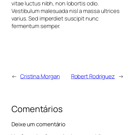
vitae luctus nibh, non lobortis odio.
Vestibulum malesuada nisl a massa ultrices
varius. Sed imperdiet suscipit nunc
fermentum semper.
←
Cristina Morgan
Robert Rodriguez
→
Comentários
Deixe um comentário