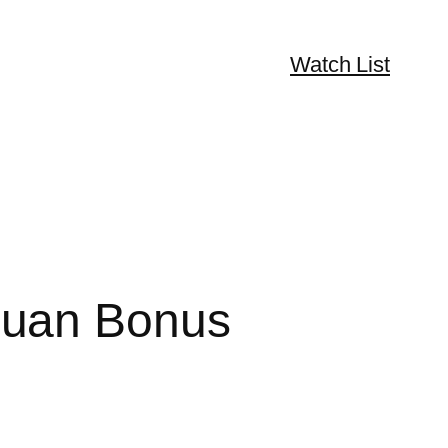
Watch List
duan Bonus